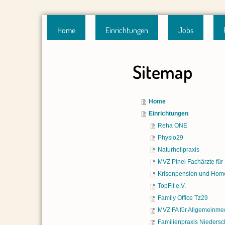
Home
Einrichtungen
Jobs
Sitemap
Home
Einrichtungen
Reha ONE
Physio29
Naturheilpraxis
MVZ Pinel Fachärzte für
Krisenpension und Hom
TopFit e.V.
Family Office Tz29
MVZ FA für Allgemeinme
Familienpraxis Nieders