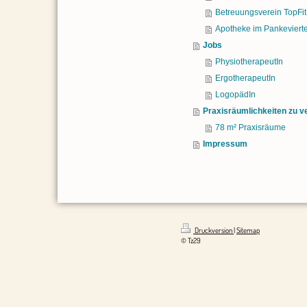
Betreuungsverein TopFit
Apotheke im Pankevierte
Jobs
PhysiotherapeutIn
ErgotherapeutIn
LogopädIn
Praxisräumlichkeiten zu v
78 m² Praxisräume
Impressum
Druckversion
|
Sitemap
© Tz29